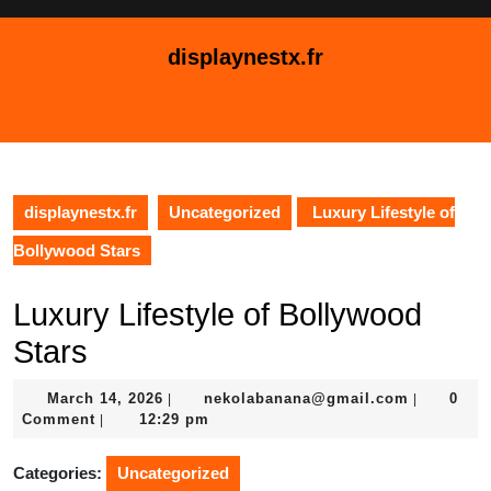
Skip
to
displaynestx.fr
content
Skip
Open
to
Button
content
displaynestx.fr
Uncategorized
Luxury Lifestyle of
Bollywood Stars
Luxury Lifestyle of Bollywood
Stars
March
nekolaba
March 14, 2026
nekolabanana@gmail.com
0
|
|
14,
Comment
12:29 pm
|
2026
Categories:
Uncategorized