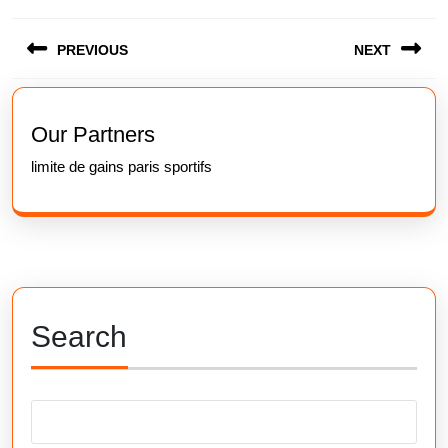
Post
PREVIOUS
NEXT
navigation
Previous
Next
post:
post:
Our Partners
limite de gains paris sportifs
Search